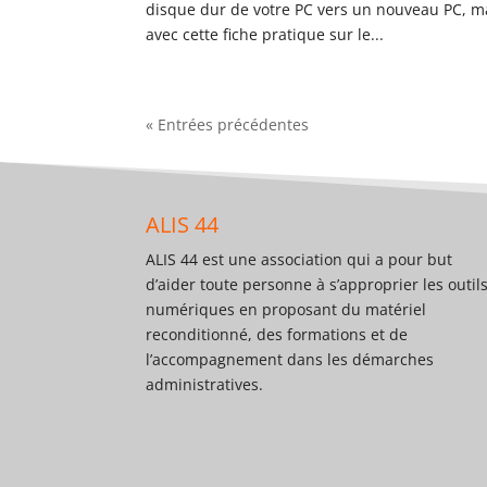
disque dur de votre PC vers un nouveau PC, ma
avec cette fiche pratique sur le...
« Entrées précédentes
ALIS 44
ALIS 44 est une association qui a pour but
d’aider toute personne à s’approprier les outil
numériques en proposant du matériel
reconditionné, des formations et de
l’accompagnement dans les démarches
administratives.