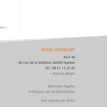
tes »
Nous contacter
ALIS 44
60 rue de la bottière, 44300 Nantes
Tél : 09.51.11.21.45
> Tous les détails
Mentions légales
Politiques de confidentialités
Site réalisé par ACCK